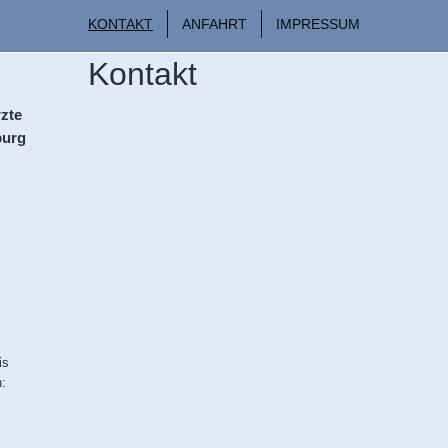
KONTAKT
ANFAHRT
IMPRESSUM
Kontakt
zte
burg
is
h: